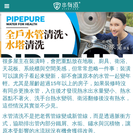
很多屋主在裝潢時，會把重點放在地板、廚具、衛浴、
天花板、系統櫃與空間美感，但常常忽略一件事：裝潢
可以讓房子看起來變新，卻不會讓原本的水管一起變年
輕。
尤其是屋齡超過15年以上的房子，如果裝修時沒
有同步更換水管，入住後才發現熱水出水量變小、熱水
器點不著火、洗手台熱水變弱、衛浴翻修後沒有熱水，
這些情況其實並不少見。
水管清洗不是把老舊管線變成新管線，而是透過脈衝方
式，協助排出管內部分鐵屑、水垢、鏽水與沉積物，讓
原本受影響的水流狀況有機會獲得改善。