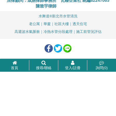
法律顧問：成鼎律師事務所
瓦礫企業社 統編82247065
陳致宇律師
水舞道®新北市水管清洗
老公寓｜華廈｜社區大樓｜透天住宅
高週波水氣脈衝｜冷熱水管分段處理｜施工前管況評估
首頁
搜尋/聯絡
登入/註冊
詢問(
0
)