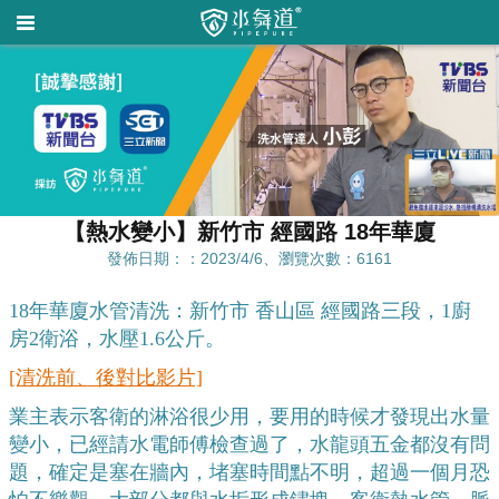
【熱水變小】新竹市 經國路 18年華廈
發佈日期：：2023/4/6、瀏覽次數：6161
18年華廈水管清洗：
新竹市 香山區 經國路三段
，1廚
房2衛浴，水壓1.6公斤。
[清洗前、後對比影片]
業主表示客衛的淋浴很少用，要用的時候才發現出水量
變小，已經請水電師傅檢查過了，水龍頭五金都沒有問
題，確定是塞在牆內，堵塞時間點不明，超過一個月恐