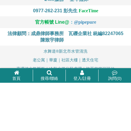
0977-262-231
彭先生
FaceTime
官方帳號 Line@
：
@
pipepure
法律顧問：成鼎律師事務所
瓦礫企業社 統編82247065
陳致宇律師
水舞道®新北市水管清洗
老公寓｜華廈｜社區大樓｜透天住宅
高週波水氣脈衝｜冷熱水管分段處理｜施工前管況評估
首頁
搜尋/聯絡
登入/註冊
詢問(
0
)