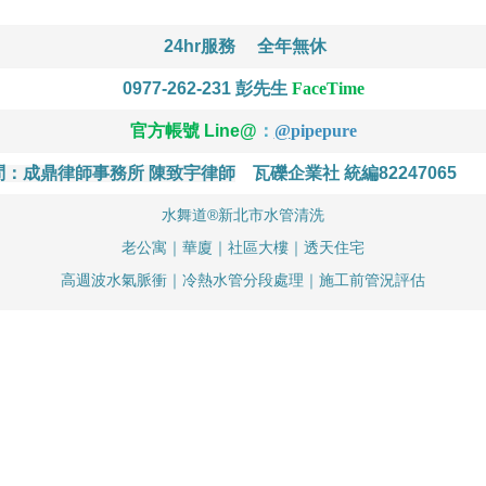
24hr服務
全年無休
0977-262-231
彭先生
FaceTime
官方帳號 Line@
：
@
pipepure
問：成鼎律師事務所 陳致宇律師
瓦礫企業社 統編82247065
水舞道®新北市水管清洗
老公寓｜華廈｜社區大樓｜透天住宅
高週波水氣脈衝｜冷熱水管分段處理｜施工前管況評估