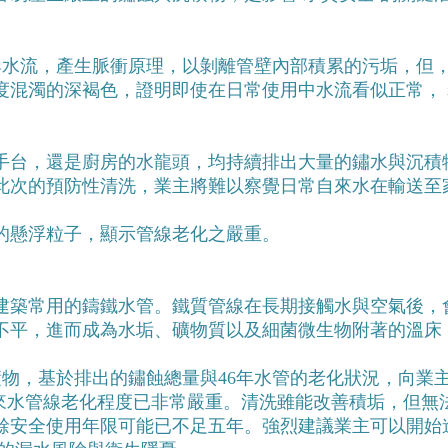
與水流，產生脈衝原理，以剝離管壁內部積累的污垢，但
混濁的深褐色，證明即使在日常使用中水流看似正常， 
手台，還是廚房的水龍頭，均持續排出大量的鏽水與沉積
此次的預防性清洗，業主將難以察覺日常自來水在輸送至
的懸浮粒子，顯示管線老化之嚴重。
建築常用的鑄鐵水管。鐵質管線在長期接觸水與空氣後，
不平，進而成為水垢、礦物質以及細菌微生物附著的溫床
積物，基於排出的鏽蝕總量與46年水管的老化狀況，向業
自來水管線老化程度已非常嚴重。清洗雖能改善積垢，但無
餘安全使用年限可能已不足五年。強烈建議業主可以開始進