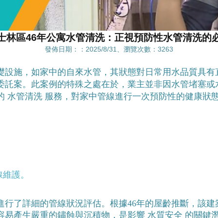
士林區46年公寓水管清洗：正視預防性水管清洗的
發佈日期：：2025/8/31、瀏覽次數：3263
礎設施，如家中的自來水管，其狀態對日常用水品質具有
寓委託案。此案例的特殊之處在於，業主並非因水管堵塞或
 水管清洗 服務，對家中管線進行一次預防性的健康狀
線維護。 
進行了詳細的管線狀況評估。根據46年的屋齡推斷，該建
易產生嚴重的鏽蝕與沉積物，是影響 水質安全 的關鍵