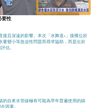
必要性
直接且深遠的影響。本次「水舞道
」接獲位於
®️
水量變小等急迫性問題而尋求協助，而是出於
態評估。
築的自來水管線極有可能為早年普遍使用的鑄
潛在因素。