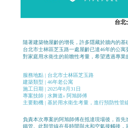
台北
隨著建築物屋齡的增長，許多隱藏於牆內的基
台北市士林區芝玉路一處屋齡已達46年的公
對家庭用水衛生的前瞻性考量，希望透過專業的
服務地點 | 台北市士林區芝玉路 
建築類型 | 46年老公寓 
施工日期 | 2025年8月31日 
專案技師 | 水舞道
 阿旭師傅 
®️
主要動機 | 基於用水衛生考量，進行預防性管
負責本次專案的阿旭師傅在抵達現場後，首先
鐵管。此類管線在長時間與水和空氣接觸後，容