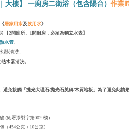
｜大樓】 一廚房二衛浴
（包含陽台
）
作業時
《
居家用水
及
飲用水
》
房 【
2間廁所、1間廚房，必須為
獨立水表】
熱水管
。
水器清洗。
)熱水器清洗。
，
避免接觸「拋光大理石/拋光石英磚/木質地板」為了避免此情
 (衛署添製字第0029號)
/包（454公克＋10公克）