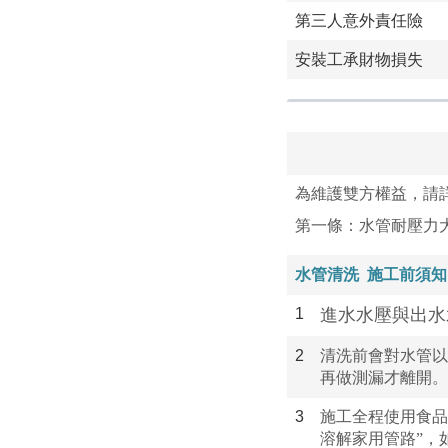
第三人意外責任險
安裝工承財物損失
為維護雙方權益，請
第一條：水管耐壓力大於 1
水管清洗
施工前須知
1
進水水壓與出水
2
清洗前會對水管以
再做測漏才離開。
3
施工全程使用食品
溶解家用管路”，