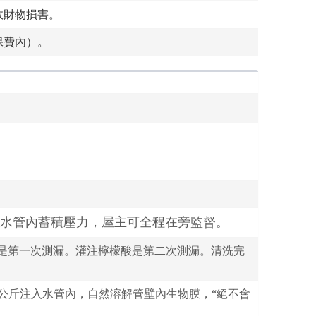
故財物損害。
保費內）。
水管內蓄積壓力，屋主可全程在旁監督。
，這是第一次測漏。灌注檸檬酸是第二次測漏。清洗完
1公斤注入水管內，自然溶解管壁內生物膜，“絕不會