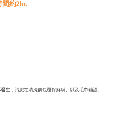
間約2hr.
形發生
，請您在清洗前包覆保鮮膜、以及毛巾鋪設。