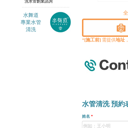
洗水管創業諮詢
全
水舞
道
專業水管
清洗
*
[施工前]
需提供
地址
水管清洗 預約
姓名
*