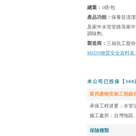
總重：
1磅/包
產品功能：
保養並清潔
及家中水管管路等家中
調味劑。
製造商：
三福化工股份
MSDS物質安全資料表
本公司已投保【30
富邦產物安裝工程綜
承保工程述要：水管
施工處所：台灣地區
保險種類