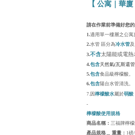
【 公寓｜華廈
請在作業前準備好您的
1.
適用單一樓層之公寓
2
.
水管 區分為
冷水管
及
不含
太陽能或電熱
3.
4.
包含
天然氣(瓦斯還管
5.
包含
食品級檸檬酸。
6.
包含
陽台水管清洗。
7.因
檸檬酸水
屬於
弱酸
-
檸檬酸使用規格
商品名稱：
三福牌檸檬酸
產品規格＿ 重量：
1磅