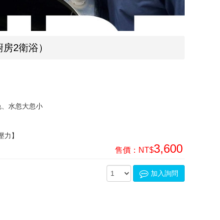
廚房2衛浴）
色、水忽大忽小
壓力】
3,600
售價：
NT$
加入詢問