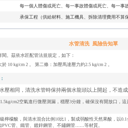
每一個人體傷或死亡、每一事故體傷或死亡、每一事
承保工程（供給材料、施工機具、拆除清理費用不算
水管清洗
風險告知單
詳閱。茲依水匠配管法規規定，如下：
0 kg/cm 2 。 第二條：加壓馬達壓力約2.5 kg/cm 2 。
：
水壓相同，清洗水管時保持兩個水龍頭以上開起，不造成
1.5kg/cm2空氣進行微壓測漏，穩壓3分鐘，確保沒有開放口
級檸檬酸，與清水混合比例10比1，製成弱酸性天然果酸，以0.
如PVC管、鐵管、鍍鋅鋼管、不鏽鋼管……等材質。