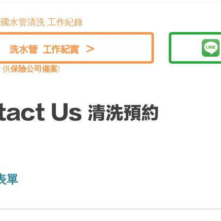
國水管清洗 工作紀錄
，供
保險公司備案
!
表單